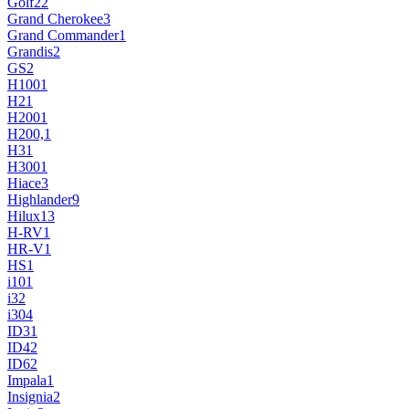
Golf
22
Grand Cherokee
3
Grand Commander
1
Grandis
2
GS
2
H100
1
H2
1
H200
1
H200,
1
H3
1
H300
1
Hiace
3
Highlander
9
Hilux
13
H-RV
1
HR-V
1
HS
1
i10
1
i3
2
i30
4
ID3
1
ID4
2
ID6
2
Impala
1
Insignia
2