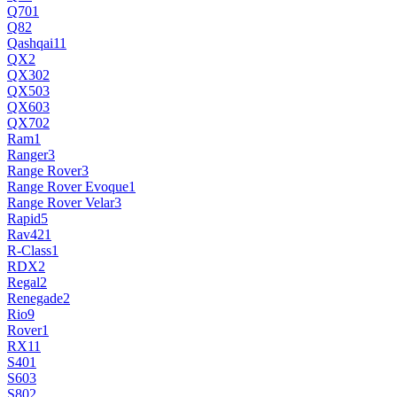
Q70
1
Q8
2
Qashqai
11
QX
2
QX30
2
QX50
3
QX60
3
QX70
2
Ram
1
Ranger
3
Range Rover
3
Range Rover Evoque
1
Range Rover Velar
3
Rapid
5
Rav4
21
R-Class
1
RDX
2
Regal
2
Renegade
2
Rio
9
Rover
1
RX
11
S40
1
S60
3
S80
2