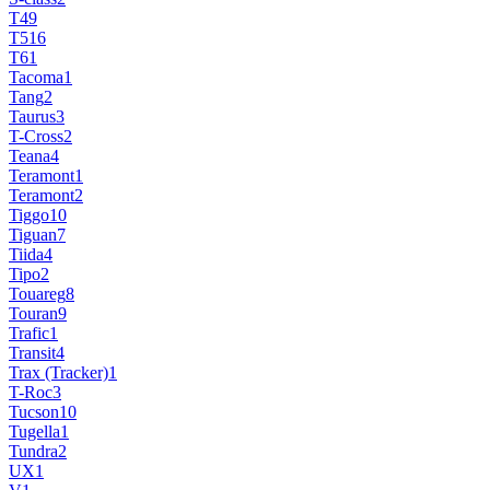
T4
9
T5
16
T6
1
Tacoma
1
Tang
2
Taurus
3
T-Cross
2
Teana
4
Teramont
1
Teramont
2
Tiggo
10
Tiguan
7
Tiida
4
Tipo
2
Touareg
8
Touran
9
Trafic
1
Transit
4
Trax (Tracker)
1
T-Roc
3
Tucson
10
Tugella
1
Tundra
2
UX
1