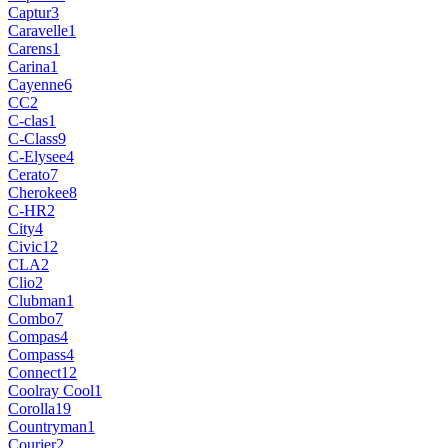
Captur
3
Caravelle
1
Carens
1
Carina
1
Cayenne
6
CC
2
C-clas
1
C-Class
9
C-Elysee
4
Cerato
7
Cherokee
8
C-HR
2
City
4
Civic
12
CLA
2
Clio
2
Clubman
1
Combo
7
Compas
4
Compass
4
Connect
12
Coolray Cool
1
Corolla
19
Countryman
1
Courier
2