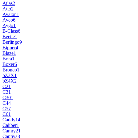
Atlas
2
Atto
2
Avalon
1
Aveo
6
Aygo
1
B-Class
6
Beetle
1
Berlingo
9
Bipper
4
Blaze
1
Bora
1
Boxer
6
Bronco
1
bZ3X
1
bZ4X
2
C2
1
C3
1
C30
1
C4
4
C5
7
C6
1
Caddy
14
Caliber
1
Camry
21
Captiva
3