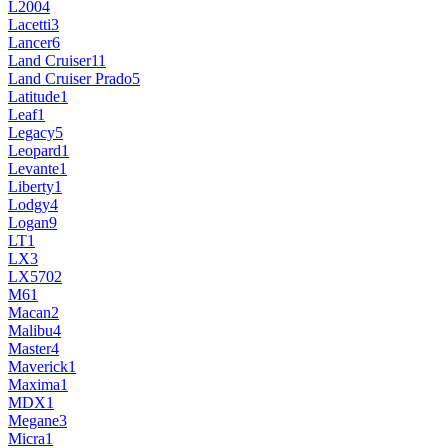
L200
4
Lacetti
3
Lancer
6
Land Cruiser
11
Land Cruiser Prado
5
Latitude
1
Leaf
1
Legacy
5
Leopard
1
Levante
1
Liberty
1
Lodgy
4
Logan
9
LT
1
LX
3
LX570
2
M6
1
Macan
2
Malibu
4
Master
4
Maverick
1
Maxima
1
MDX
1
Megane
3
Micra
1