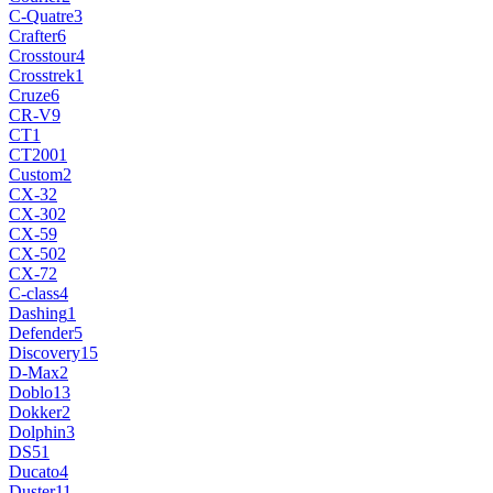
C-Quatre
3
Crafter
6
Crosstour
4
Crosstrek
1
Cruze
6
CR-V
9
CT
1
CT200
1
Custom
2
CX-3
2
CX-30
2
CX-5
9
CX-50
2
CX-7
2
C-сlass
4
Dashing
1
Defender
5
Discovery
15
D-Max
2
Doblo
13
Dokker
2
Dolphin
3
DS5
1
Ducato
4
Duster
11