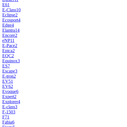
E6
1
E-Class
10
Eclipse
2
Ecosport
4
Edge
4
Elantra
14
Encore
2
eNP1
1
E-Pace
2
Epica
2
EQC
2
Equinox
3
ES
7
Escape
3
E-tron
2
EV5
1
EV6
2
Evoque
6
Expert
2
Explorer
4
E-сlass
3
F-150
3
F7
1
Fabia
6