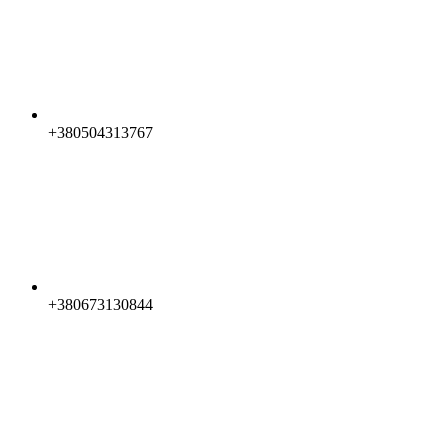
+380504313767
+380673130844