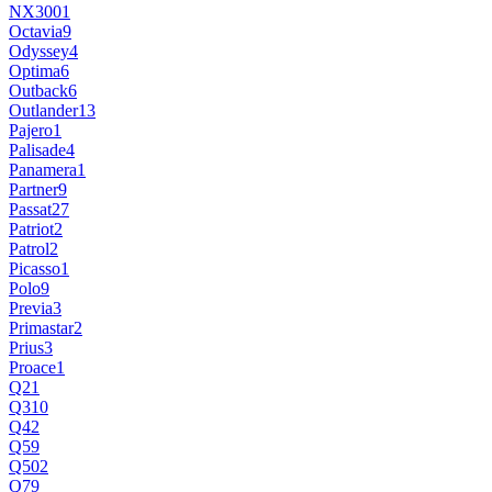
NX300
1
Octavia
9
Odyssey
4
Optima
6
Outback
6
Outlander
13
Pajero
1
Palisade
4
Panamera
1
Partner
9
Passat
27
Patriot
2
Patrol
2
Picasso
1
Polo
9
Previa
3
Primastar
2
Prius
3
Proace
1
Q2
1
Q3
10
Q4
2
Q5
9
Q50
2
Q7
9