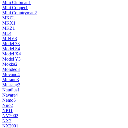
Mini Clubman
1
Mini Cooper
1
Mini Countryman
2
MKC
1
MKX
1
MKZ
1
ML
4
M-NV
3
Model 3
3
Model S
4
Model X
4
Model Y
3
Mokka
2
Mondeo
8
Movano
4
Murano
3
Mustang
2
Nautilus
1
Navara
4
Nemo
5
Niro
2
NP1
1
NV200
2
NX
7
NX200
1