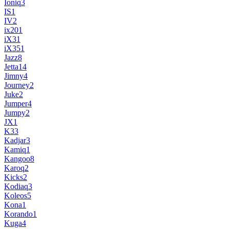
Ioniq
3
IS
1
IV
2
ix20
1
iX3
1
iX35
1
Jazz
8
Jetta
14
Jimny
4
Journey
2
Juke
2
Jumper
4
Jumpy
2
JX
1
K3
3
Kadjar
3
Kamiq
1
Kangoo
8
Karoq
2
Kicks
2
Kodiaq
3
Koleos
5
Kona
1
Korando
1
Kuga
4