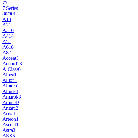
7
5
7 Series
1
80/90
1
A1
3
A2
1
A3
16
A4
14
A5
1
A6
18
A8
7
Accent
8
Accord
13
A-Class
6
Albea
1
Allion
1
Almera
1
Altima
3
Amarok
3
Amulet
2
Antara
2
Ariya
1
Arteon
1
Ascent
1
Astra
3
ASX
5