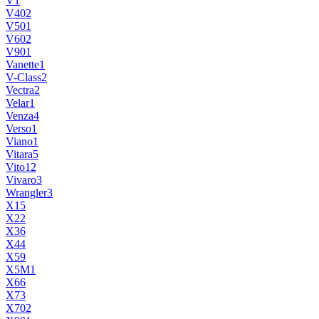
V
1
V40
2
V50
1
V60
2
V90
1
Vanette
1
V-Class
2
Vectra
2
Velar
1
Venza
4
Verso
1
Viano
1
Vitara
5
Vito
12
Vivaro
3
Wrangler
3
X1
5
X2
2
X3
6
X4
4
X5
9
X5M
1
X6
6
X7
3
X70
2