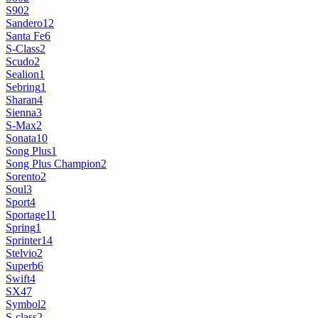
S90
2
Sandero
12
Santa Fe
6
S-Class
2
Scudo
2
Sealion
1
Sebring
1
Sharan
4
Sienna
3
S-Max
2
Sonata
10
Song Plus
1
Song Plus Champion
2
Sorento
2
Soul
3
Sport
4
Sportage
11
Spring
1
Sprinter
14
Stelvio
2
Superb
6
Swift
4
SX4
7
Symbol
2
S-сlass
2