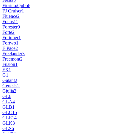
Fiesta
5
Fiorino/Qubo
6
FJ Cruiser
1
Fluence
2
Focus
11
Forester
9
Forte
2
Fortuner
1
Fortwo
1
F-Pace
2
Freelander
3
Freemont
2
Fusion
1
FX
1
G
1
Galant
2
Genesis
2
Giulia
2
GL
6
GLA
4
GLB
1
GLC
15
GLE
14
GLK
3
GLS
6