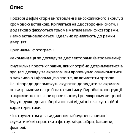
Опис
Прозорі дефлектори виготовлені з високоякісного акрилу з
хромовою вставкою. Кріпляться на двосторонній скотч, і
додатково фіксуються трьома металевими фіксаторами.
Легко встановлюються і ідеально прилягають до рамки
дверцят.
Оригінальні фотографії.
Рекомендації по догляду за дефлекторами (вітровиками):
Існує кілька простих правил, яких потрібно дотримуватися в
процесі догляду за акрилом. Ми пропонуємо ознайомитися
з важливою інформацією про те, як почистити оргскло.
Наші поради допоможуть акуратно доглядати за акрилом,
не витрачаючи на це багато сил і часу. Вироби і конструкції
з акрилового скла при правильному і регулярному чищенні
будуть дуже довго зберігати свої відмінні експлуатаційні
характеристики.
- Інструментом для видалення забруднень повинні
служити м'які серветки з фетру, мікрофібри, бавовни,
фланелі.