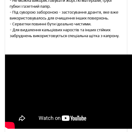
- Не можна використовувати жорсткі матеріали, грубі
губки і газетний папір.
- Під суворою забороною - застосування дрантя, яке вже
використовувалось для очищення інших поверхонь.
- Серветки повинні бути ідеально чистими.
- Для видалення кальцієвих наростів та інших стійких
забруднень використовується спеціальна щітка з капрону.