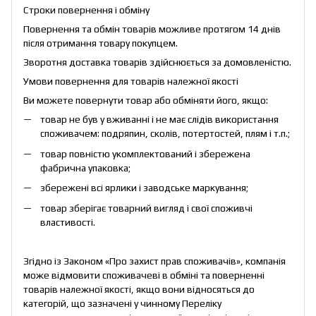
Строки повернення і обміну
Повернення та обмін товарів можливе протягом 14 днів
після отримання товару покупцем.
Зворотня доставка товарів здійснюється за домовленістю.
Умови повернення для товарів належної якості
Ви можете повернути товар або обміняти його, якщо:
товар не був у вживанні і не має слідів використання
споживачем: подряпин, сколів, потертостей, плям і т.п.;
товар повністю укомплектований і збережена
фабрична упаковка;
збережені всі ярлики і заводське маркування;
товар зберігає товарний вигляд і свої споживчі
властивості.
Згідно із Законом «
Про захист прав споживачів
», компанія
може відмовити споживачеві в обміні та поверненні
товарів належної якості, якщо вони відносяться до
категорій, що зазначені у чинному
Переліку