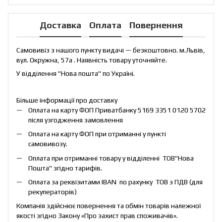
Доставка
Оплата
Повернення
Самовивіз з нашого пункту видачі — безкоштовно. м.Львів,
вул. Окружна, 57а . Наявність товару уточняйте.
У відділення "Нова пошта" по Україні.
Більше інформації про доставку
Оплата на карту ФОП Приватбанку 5169 3351 0120 5702
після узгодження замовлення
Оплата на карту ФОП при отриманні у пункті
самовивозу.
Оплата при отриманні товару у відділенні ТОВ"Нова
Пошта" згідно тарифів.
Оплата за реквізитами IBAN по рахунку ТОВ з ПДВ (для
рекуператорів)
Компанія здійснює повернення та обмін товарів належної
якості згідно Закону «
Про захист прав споживачів
».