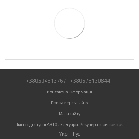
+380504313767
+380673130844
Контактна інформація
Повна версія сайту
Мапа сайту
Якісні і доступні АВТО аксесуари. Рекуператори повітря
Укр
Рус