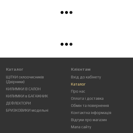
Каталог
Клієнтам
ЩІТКИ склоочисників
Вхід до кабінету
(Двірники)
Каталог
КИЛИМКИ В САЛОН
Про нас
КИЛИМКИ в БАГАЖНИК
Оплата і доставка
ДЕФЛЕКТОРИ
Обмін та повернення
БРИЗКОВИКИ модельні
Контактна інформація
Відгуки про магазин
Мапа сайту