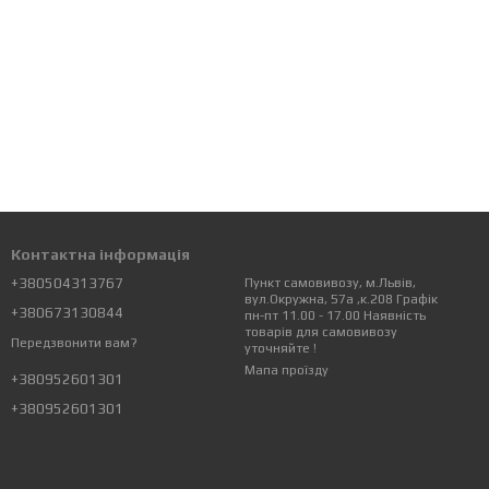
Контактна інформація
+380504313767
Пункт самовивозу, м.Львів,
вул.Окружна, 57а ,к.208 Графік
+380673130844
пн-пт 11.00 - 17.00 Наявність
товарів для самовивозу
Передзвонити вам?
уточняйте !
Мапа проїзду
+380952601301
+380952601301