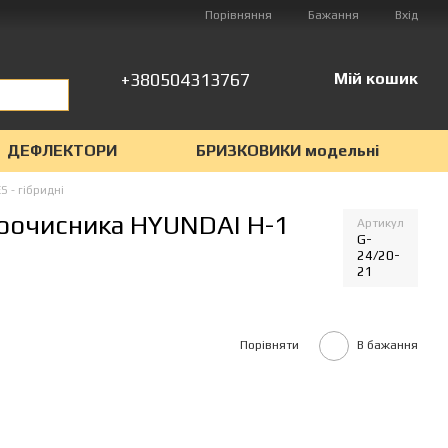
Порівняння
Бажання
Вхід
+380504313767
Мій кошик
ДЕФЛЕКТОРИ
БРИЗКОВИКИ модельні
S - гібридні
лоочисника HYUNDAI H-1
Артикул
G-
24/20-
21
Порівняти
В бажання