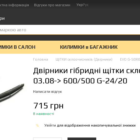
Укр
Рус
ктна інформація
Відгуки про магазин
ари
ИМКИ В САЛОН
КИЛИМКИ в БАГАЖНИК
Головна
ЩІТКИ склоочисників (Двірники)
EVO G-SERIE
Двірники гібридні щітки ск
03.08-> 600/500 G-24/20
Написати відгук
715 грн
В наявності
Увійти
для відображення накопичувальної знижки
%