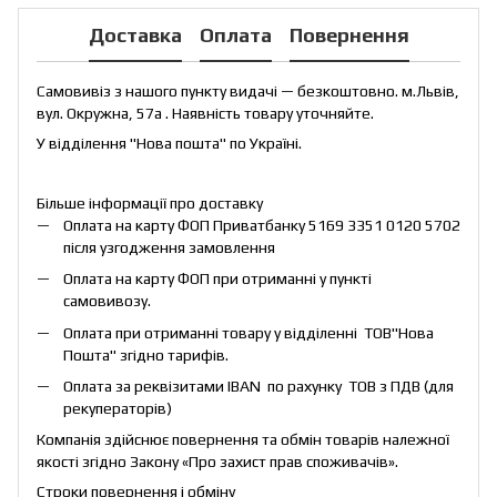
Доставка
Оплата
Повернення
Самовивіз з нашого пункту видачі — безкоштовно. м.Львів,
вул. Окружна, 57а . Наявність товару уточняйте.
У відділення "Нова пошта" по Україні.
Більше інформації про доставку
Оплата на карту ФОП Приватбанку 5169 3351 0120 5702
після узгодження замовлення
Оплата на карту ФОП при отриманні у пункті
самовивозу.
Оплата при отриманні товару у відділенні ТОВ"Нова
Пошта" згідно тарифів.
Оплата за реквізитами IBAN по рахунку ТОВ з ПДВ (для
рекуператорів)
Компанія здійснює повернення та обмін товарів належної
якості згідно Закону «
Про захист прав споживачів
».
Строки повернення і обміну