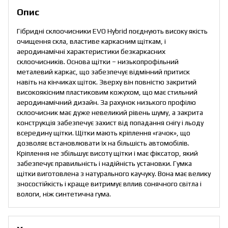
Опис
Гібридні склоочисники EVO Hybrid поєднують високу якість
очищення скла, властиве каркасним щіткам, і
аеродинамічні характеристики безкаркасних
склоочисників. Основа щітки – низькопрофільний
металевий каркас, що забезпечує відмінний притиск
навіть на кінчиках щіток. Зверху він повністю закритий
високоякісним пластиковим кожухом, що має стильний
аеродинамічний дизайн. За рахунок низького профілю
склоочисник має дуже невеликий рівень шуму, а закрита
конструкція забезпечує захист від попадання снігу і льоду
всередину щітки. Щітки мають кріплення «гачок», що
дозволяє встановлювати їх на більшість автомобілів.
Кріплення не збільшує висоту щітки і має фіксатор, який
забезпечує правильність і надійність установки. Гумка
щітки виготовлена з натурального каучуку. Вона має велику
зносостійкість і краще витримує вплив сонячного світла і
вологи, ніж синтетична гума.