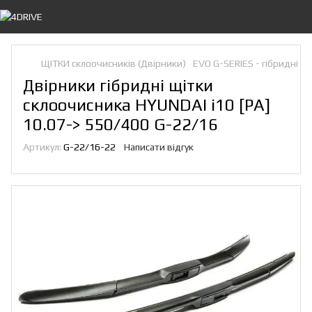
ЩІТКИ склоочисників (Двірники)
EVO G-SERIES - гібридні
Двірники гібридні щітки
склоочисника HYUNDAI i10 [PA]
10.07-> 550/400 G-22/16
Артикул:
G-22/16-22
Написати відгук