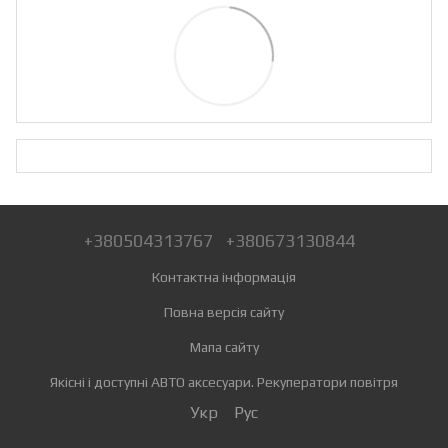
+380504313767
+380673130844
Контактна інформація
Повна версія сайту
Мапа сайту
Якісні і доступні АВТО аксесуари. Рекуператори повітря
Укр
Рус