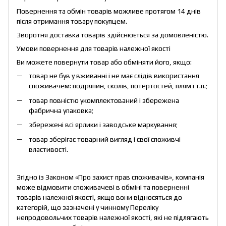
Повернення та обмін товарів можливе протягом 14 днів
після отримання товару покупцем.
Зворотня доставка товарів здійснюється за домовленістю.
Умови повернення для товарів належної якості
Ви можете повернути товар або обміняти його, якщо:
товар не був у вживанні і не має слідів використання
споживачем: подряпин, сколів, потертостей, плям і т.п.;
товар повністю укомплектований і збережена
фабрична упаковка;
збережені всі ярлики і заводське маркування;
товар зберігає товарний вигляд і свої споживчі
властивості.
Згідно із Законом «
Про захист прав споживачів
», компанія
може відмовити споживачеві в обміні та поверненні
товарів належної якості, якщо вони відносяться до
категорій, що зазначені у чинному
Переліку
непродовольчих товарів належної якості, які не підлягають