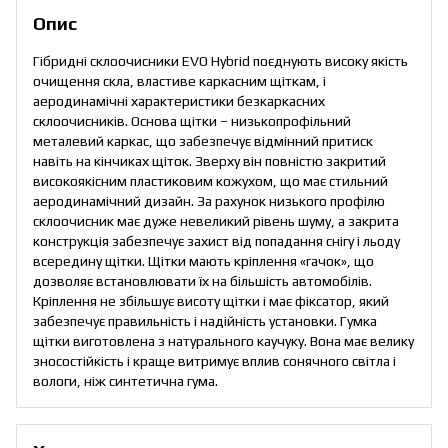
Опис
Гібридні склоочисники EVO Hybrid поєднують високу якість
очищення скла, властиве каркасним щіткам, і
аеродинамічні характеристики безкаркасних
склоочисників. Основа щітки – низькопрофільний
металевий каркас, що забезпечує відмінний притиск
навіть на кінчиках щіток. Зверху він повністю закритий
високоякісним пластиковим кожухом, що має стильний
аеродинамічний дизайн. За рахунок низького профілю
склоочисник має дуже невеликий рівень шуму, а закрита
конструкція забезпечує захист від попадання снігу і льоду
всередину щітки. Щітки мають кріплення «гачок», що
дозволяє встановлювати їх на більшість автомобілів.
Кріплення не збільшує висоту щітки і має фіксатор, який
забезпечує правильність і надійність установки. Гумка
щітки виготовлена з натурального каучуку. Вона має велику
зносостійкість і краще витримує вплив сонячного світла і
вологи, ніж синтетична гума.