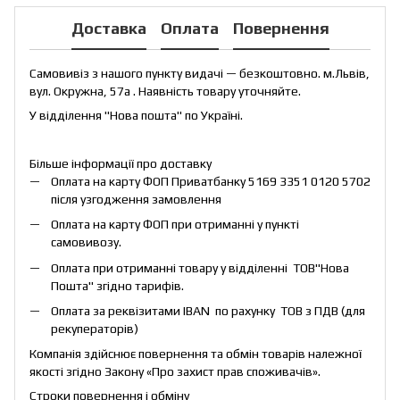
Доставка
Оплата
Повернення
Самовивіз з нашого пункту видачі — безкоштовно. м.Львів,
вул. Окружна, 57а . Наявність товару уточняйте.
У відділення "Нова пошта" по Україні.
Більше інформації про доставку
Оплата на карту ФОП Приватбанку 5169 3351 0120 5702
після узгодження замовлення
Оплата на карту ФОП при отриманні у пункті
самовивозу.
Оплата при отриманні товару у відділенні ТОВ"Нова
Пошта" згідно тарифів.
Оплата за реквізитами IBAN по рахунку ТОВ з ПДВ (для
рекуператорів)
Компанія здійснює повернення та обмін товарів належної
якості згідно Закону «
Про захист прав споживачів
».
Строки повернення і обміну