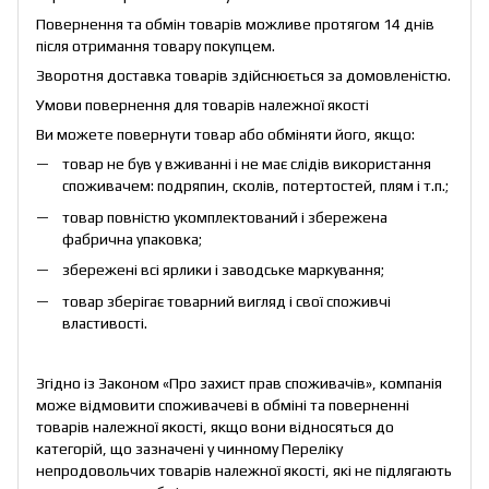
Повернення та обмін товарів можливе протягом 14 днів
після отримання товару покупцем.
Зворотня доставка товарів здійснюється за домовленістю.
Умови повернення для товарів належної якості
Ви можете повернути товар або обміняти його, якщо:
товар не був у вживанні і не має слідів використання
споживачем: подряпин, сколів, потертостей, плям і т.п.;
товар повністю укомплектований і збережена
фабрична упаковка;
збережені всі ярлики і заводське маркування;
товар зберігає товарний вигляд і свої споживчі
властивості.
Згідно із Законом «
Про захист прав споживачів
», компанія
може відмовити споживачеві в обміні та поверненні
товарів належної якості, якщо вони відносяться до
категорій, що зазначені у чинному
Переліку
непродовольчих товарів належної якості, які не підлягають