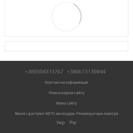
+380504313767
+380673130844
Контактна інформація
Повна версія сайту
Мапа сайту
Якісні і доступні АВТО аксесуари. Рекуператори повітря
Укр
Рус