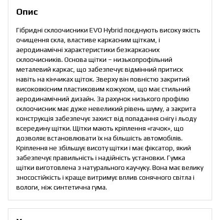
Опис
Гібридні склоочисники EVO Hybrid поєднують високу якість
очищення скла, властиве каркасним щіткам, і
аеродинамічні характеристики безкаркасних
склоочисників. Основа щітки – низькопрофільний
металевий каркас, що забезпечує відмінний притиск
навіть на кінчиках щіток. Зверху він повністю закритий
високоякісним пластиковим кожухом, що має стильний
аеродинамічний дизайн. За рахунок низького профілю
склоочисник має дуже невеликий рівень шуму, а закрита
конструкція забезпечує захист від попадання снігу і льоду
всередину щітки. Щітки мають кріплення «гачок», що
дозволяє встановлювати їх на більшість автомобілів.
Кріплення не збільшує висоту щітки і має фіксатор, який
забезпечує правильність і надійність установки. Гумка
щітки виготовлена з натурального каучуку. Вона має велику
зносостійкість і краще витримує вплив сонячного світла і
вологи, ніж синтетична гума.