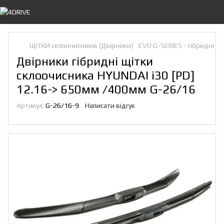
ЩІТКИ склоочисників (Двірники)
EVO G-SERIES - гібридні
Двірники гібридні щітки
склоочисника HYUNDAI i30 [PD]
12.16-> 650мм /400мм G-26/16
Артикул:
G-26/16-9
Написати відгук