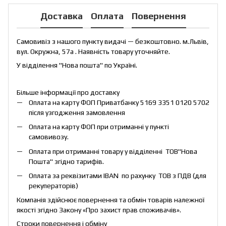
Доставка
Оплата
Повернення
Самовивіз з нашого пункту видачі — безкоштовно. м.Львів,
вул. Окружна, 57а . Наявність товару уточняйте.
У відділення "Нова пошта" по Україні.
Більше інформації про доставку
Оплата на карту ФОП Приватбанку 5169 3351 0120 5702
після узгодження замовлення
Оплата на карту ФОП при отриманні у пункті
самовивозу.
Оплата при отриманні товару у відділенні ТОВ"Нова
Пошта" згідно тарифів.
Оплата за реквізитами IBAN по рахунку ТОВ з ПДВ (для
рекуператорів)
Компанія здійснює повернення та обмін товарів належної
якості згідно Закону «
Про захист прав споживачів
».
Строки повернення і обміну