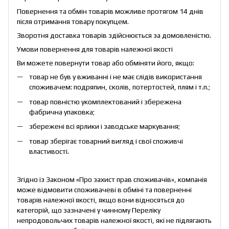
Повернення та обмін товарів можливе протягом 14 днів
після отримання товару покупцем.
Зворотня доставка товарів здійснюється за домовленістю.
Умови повернення для товарів належної якості
Ви можете повернути товар або обміняти його, якщо:
товар не був у вживанні і не має слідів використання
споживачем: подряпин, сколів, потертостей, плям і т.п.;
товар повністю укомплектований і збережена
фабрична упаковка;
збережені всі ярлики і заводське маркування;
товар зберігає товарний вигляд і свої споживчі
властивості.
Згідно із Законом «
Про захист прав споживачів
», компанія
може відмовити споживачеві в обміні та поверненні
товарів належної якості, якщо вони відносяться до
категорій, що зазначені у чинному
Переліку
непродовольчих товарів належної якості, які не підлягають