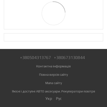
+380504313767
+380673130844
Контактна інформація
Повна версія сайту
Мапа сайту
Якісні і доступні АВТО аксесуари. Рекуператори повітря
Укр
Рус