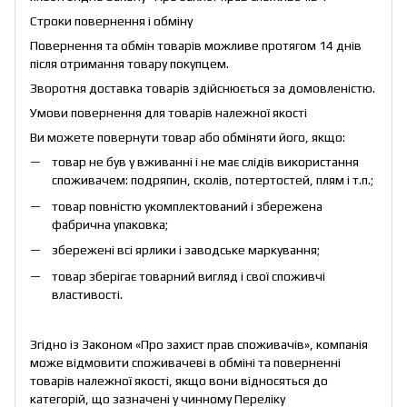
Строки повернення і обміну
Повернення та обмін товарів можливе протягом 14 днів
після отримання товару покупцем.
Зворотня доставка товарів здійснюється за домовленістю.
Умови повернення для товарів належної якості
Ви можете повернути товар або обміняти його, якщо:
товар не був у вживанні і не має слідів використання
споживачем: подряпин, сколів, потертостей, плям і т.п.;
товар повністю укомплектований і збережена
фабрична упаковка;
збережені всі ярлики і заводське маркування;
товар зберігає товарний вигляд і свої споживчі
властивості.
Згідно із Законом «
Про захист прав споживачів
», компанія
може відмовити споживачеві в обміні та поверненні
товарів належної якості, якщо вони відносяться до
категорій, що зазначені у чинному
Переліку