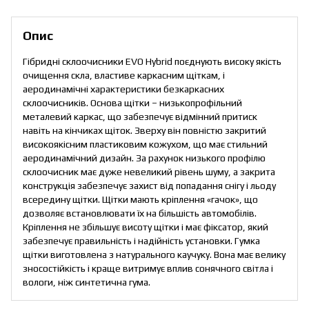
Опис
Гібридні склоочисники EVO Hybrid поєднують високу якість
очищення скла, властиве каркасним щіткам, і
аеродинамічні характеристики безкаркасних
склоочисників. Основа щітки – низькопрофільний
металевий каркас, що забезпечує відмінний притиск
навіть на кінчиках щіток. Зверху він повністю закритий
високоякісним пластиковим кожухом, що має стильний
аеродинамічний дизайн. За рахунок низького профілю
склоочисник має дуже невеликий рівень шуму, а закрита
конструкція забезпечує захист від попадання снігу і льоду
всередину щітки. Щітки мають кріплення «гачок», що
дозволяє встановлювати їх на більшість автомобілів.
Кріплення не збільшує висоту щітки і має фіксатор, який
забезпечує правильність і надійність установки. Гумка
щітки виготовлена з натурального каучуку. Вона має велику
зносостійкість і краще витримує вплив сонячного світла і
вологи, ніж синтетична гума.