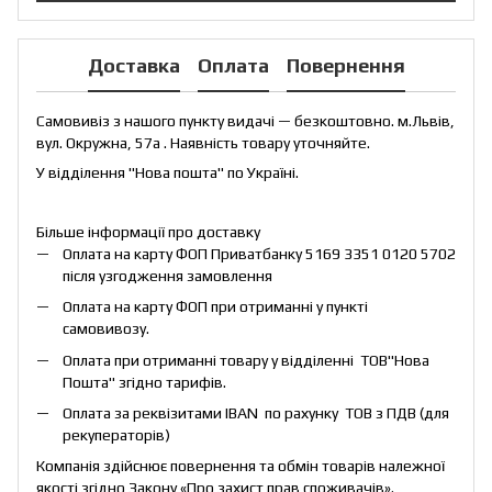
Доставка
Оплата
Повернення
Самовивіз з нашого пункту видачі — безкоштовно. м.Львів,
вул. Окружна, 57а . Наявність товару уточняйте.
У відділення "Нова пошта" по Україні.
Більше інформації про доставку
Оплата на карту ФОП Приватбанку 5169 3351 0120 5702
після узгодження замовлення
Оплата на карту ФОП при отриманні у пункті
самовивозу.
Оплата при отриманні товару у відділенні ТОВ"Нова
Пошта" згідно тарифів.
Оплата за реквізитами IBAN по рахунку ТОВ з ПДВ (для
рекуператорів)
Компанія здійснює повернення та обмін товарів належної
якості згідно Закону «
Про захист прав споживачів
».