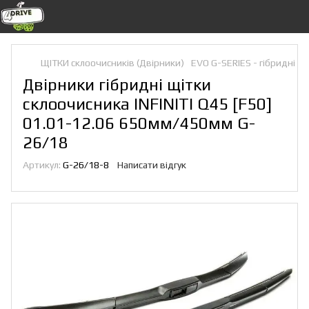
ЩІТКИ склоочисників (Двірники)
EVO G-SERIES - гібридні
Двірники гібридні щітки
склоочисника INFINITI Q45 [F50]
01.01-12.06 650мм/450мм G-
26/18
Артикул:
G-26/18-8
Написати відгук