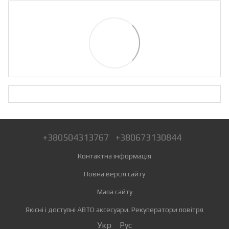
+380504313767
+380673130844
Контактна інформація
Повна версія сайту
Мапа сайту
Якісні і доступні АВТО аксесуари. Рекуператори повітря
Укр
Рус