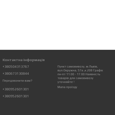
Контактна інформація
+380504313767
Пункт самовивозу, м.Львів,
вул.Окружна, 57а ,к.208 Графік
+380673130844
пн-пт 11.00 - 17.00 Наявність
товарів для самовивозу
Передзвонити вам?
уточняйте !
Мапа проїзду
+380952601301
+380952601301