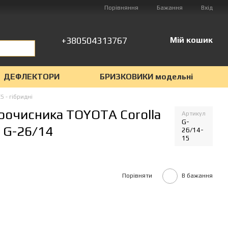
Порівняння
Бажання
Вхід
+380504313767
Мій кошик
ДЕФЛЕКТОРИ
БРИЗКОВИКИ модельні
S - гібридні
лоочисника TOYOTA Corolla
Артикул
G-
 G-26/14
26/14-
15
Порівняти
В бажання