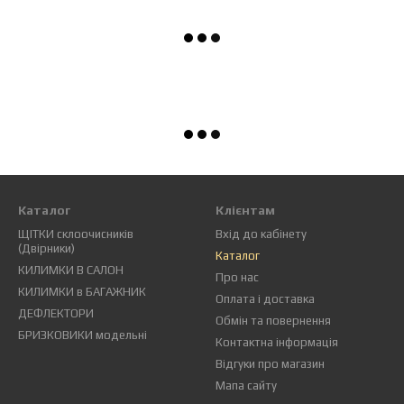
Каталог
Клієнтам
ЩІТКИ склоочисників
Вхід до кабінету
(Двірники)
Каталог
КИЛИМКИ В САЛОН
Про нас
КИЛИМКИ в БАГАЖНИК
Оплата і доставка
ДЕФЛЕКТОРИ
Обмін та повернення
БРИЗКОВИКИ модельні
Контактна інформація
Відгуки про магазин
Мапа сайту