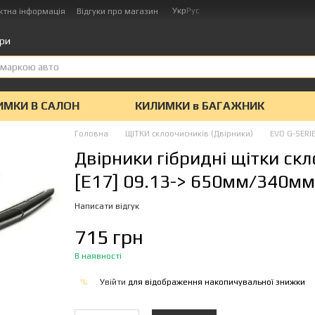
Укр
Рус
ктна інформація
Відгуки про магазин
ари
ИМКИ В САЛОН
КИЛИМКИ в БАГАЖНИК
Головна
ЩІТКИ склоочисників (Двірники)
EVO G-SERIE
Двірники гібридні щітки ск
[E17] 09.13-> 650мм/340мм
Написати відгук
715 грн
В наявності
Увійти
для відображення накопичувальної знижки
%