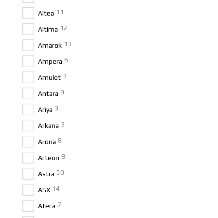
11
Altea
12
Altima
13
Amarok
6
Ampera
3
Amulet
9
Antara
3
Ariya
3
Arkana
8
Arona
8
Arteon
50
Astra
14
ASX
7
Ateca