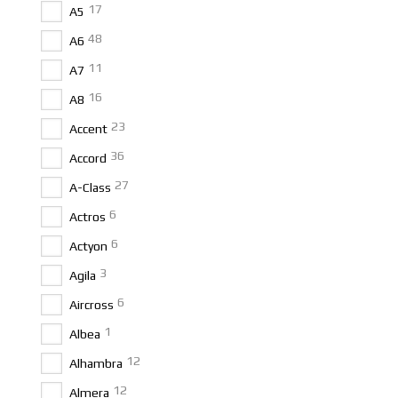
17
A5
48
A6
11
A7
16
A8
23
Accent
36
Accord
27
A-Class
6
Actros
6
Actyon
3
Agila
6
Aircross
1
Albea
12
Alhambra
12
Almera