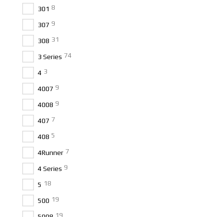
8
301
9
307
31
308
74
3 Series
3
4
9
4007
9
4008
7
407
5
408
7
4Runner
9
4 Series
18
5
19
500
19
5008