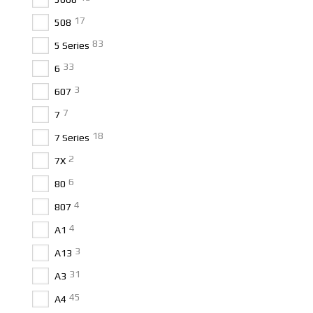
17
508
83
5 Series
33
6
3
607
7
7
18
7 Series
2
7X
6
80
4
807
4
A1
3
A13
31
A3
45
A4