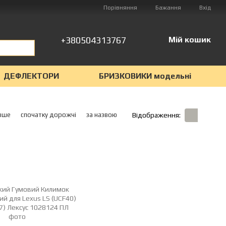
Порівняння
Бажання
Вхід
+380504313767
Мій кошик
ДЕФЛЕКТОРИ
БРИЗКОВИКИ модельні
вше
спочатку дорожчі
за назвою
Відображення: