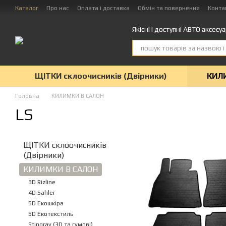
Перейти до основного контенту
Каталог
Про нас
Оплата і доставка
Обмін та повернення
Конта
Якісні і доступні АВТО аксесу
ЩІТКИ склоочисників (Двірники)
КИЛ
Головна
КИЛИМКИ В САЛОН
LS
ЩІТКИ склоочисників
(Двірники)
КИЛИМКИ В САЛОН
3D Rizline
4D Sahler
5D Екошкіра
5D Екотекстиль
Stingray (3D та гумові)