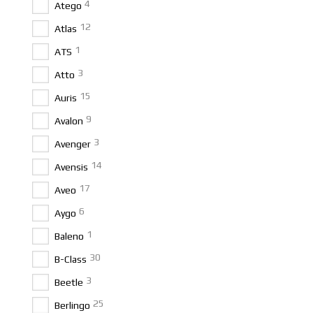
4
Atego
12
Atlas
1
ATS
3
Atto
15
Auris
9
Avalon
3
Avenger
14
Avensis
17
Aveo
6
Aygo
1
Baleno
30
B-Class
3
Beetle
25
Berlingo