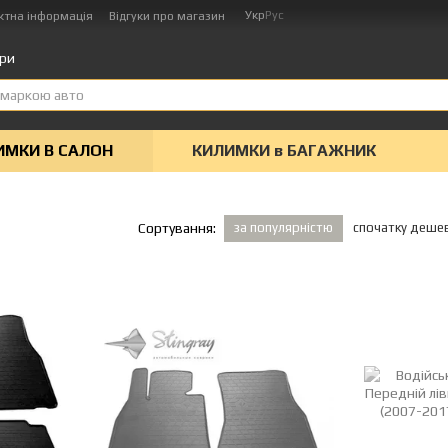
Укр
Рус
ктна інформація
Відгуки про магазин
ари
ИМКИ В САЛОН
КИЛИМКИ в БАГАЖНИК
за популярністю
спочатку деше
Сортування: