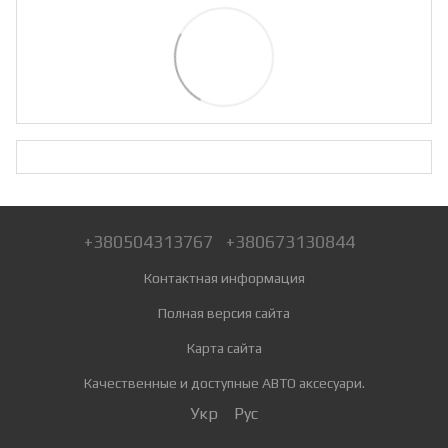
+380504313767
+380673130844
Контактная информация
Полная версия сайта
Карта сайта
Качественные и доступные АВТО аксесуари.
Укр
Рус