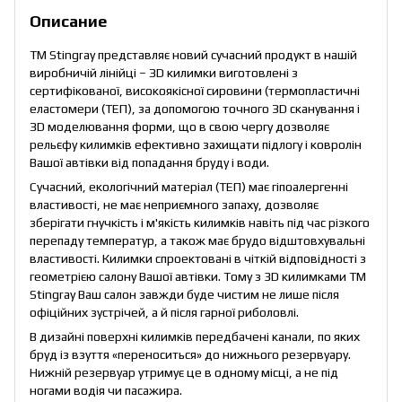
Описание
ТМ Stingray представляє новий сучасний продукт в нашій
виробничій лінійці – ЗD килимки виготовлені з
сертифікованої, високоякісної сировини (термопластичні
еластомери (ТЕП), за допомогою точного ЗD сканування і
ЗD моделювання форми, що в свою чергу дозволяє
рельєфу килимків ефективно захищати підлогу і ковролін
Вашої автівки від попадання бруду і води.
Сучасний, екологічний матеріал (ТЕП) має гіпоалергенні
властивості, не має неприємного запаху, дозволяє
зберігати гнучкість і м'якість килимків навіть під час різкого
перепаду температур, а також має брудо відштовхувальні
властивості. Килимки спроектовані в чіткій відповідності з
геометрією салону Вашої автівки. Тому з 3D килимками TM
Stingray Ваш салон завжди буде чистим не лише після
офіційних зустрічей, а й після гарної риболовлі.
В дизайні поверхні килимків передбачені канали, по яких
бруд із взуття «переноситься» до нижнього резервуару.
Нижній резервуар утримує це в одному місці, а не під
ногами водія чи пасажира.