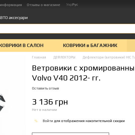
Укр
Рус
 информация
Отзывы о магазине
ВТО аксесуари
КОВРИКИ В САЛОН
КОВРИКИ в БАГАЖНИК
Главная
ДЕФЛЕКТОРЫ
Дефлектори (ветровики) HIC Т
Ветровики с хромированным
Volvo V40 2012- гг.
Оставить отзыв
3 136 грн
Нет в наличии
Войти
для отображения накопительной скидки
%