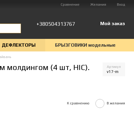
Сравнение
Желания
Вход
+380504313767
Мой заказ
ДЕФЛЕКТОРЫ
БРЫЗГОВИКИ модельные
айвань
 молдингом (4 шт, HIC).
Артикул
v17-m
К сравнению
В желания