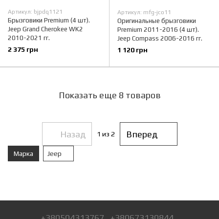
Артикул: bjpdq1121
Артикул: mfg-jco11
Брызговики Premium (4 шт).
Оригинальные брызговики
Jeep Grand Cherokee WK2
Premium 2011-2016 (4 шт).
2010-2021 гг.
Jeep Compass 2006-2016 гг.
2 375 грн
1 120 грн
Показать еще 8 товаров
Назад
Вперед
1
из 2
Марка
Jeep
+380504313767
+380673130844