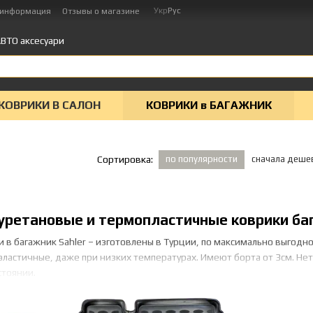
Укр
Рус
 информация
Отзывы о магазине
ВТО аксесуари
КОВРИКИ В САЛОН
КОВРИКИ в БАГАЖНИК
по популярности
сначала деше
Сортировка:
ретановые и термопластичные коврики ба
в багажник Sahler – изготовлены в Турции, по максимально выгодно
 эластичные, даже при низких температурах. Имеют борта от 3см. Не
стоянии.