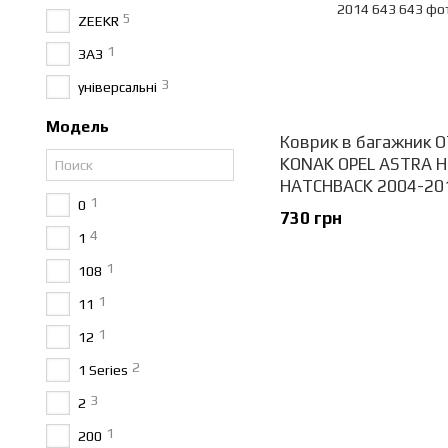
5
ZEEKR
1
ЗАЗ
3
універсальні
Модель
Коврик в багажник 
KONAK OPEL ASTRA H
HATCHBACK 2004-20
1
0
730 грн
4
1
1
108
1
11
1
12
2
1 Series
3
2
1
200