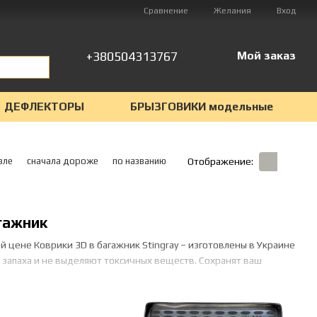
Сравнение
Желания
Вход
+380504313767
Мой заказ
ДЕФЛЕКТОРЫ
БРЫЗГОВИКИ модельные
вле
сначала дороже
по названию
Отображение:
гажник
й цене Коврики 3D в багажник Stingray – изготовлены в Украине
т запаха и не выделяют токсичных веществ. Сохранят ваш