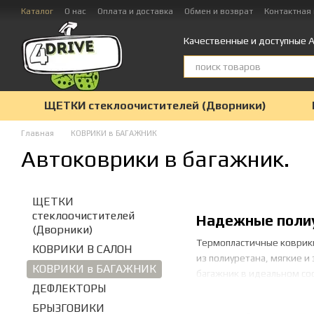
Перейти к основному контенту
Каталог
О нас
Оплата и доставка
Обмен и возврат
Контактная
Качественные и доступные А
ЩЕТКИ стеклоочистителей (Дворники)
Главная
КОВРИКИ в БАГАЖНИК
Автоковрики в багажник.
ЩЕТКИ
стеклоочистителей
Надежные полиу
(Дворники)
Термопластичные коврики 
КОВРИКИ В САЛОН
из полиуретана, мягкие и
КОВРИКИ в БАГАЖНИК
багажник в идеальном со
ДЕФЛЕКТОРЫ
БРЫЗГОВИКИ