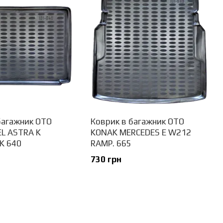
багажник OTO
Коврик в багажник OTO
L ASTRA K
KONAK MERCEDES E W212
K 640
RAMP. 665
730 грн