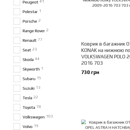
41
Peugeot
1
Polestar
2
Porsche
2
Range Rover
77
Renault
Коврик в багажник 
23
KONAK на нижнюю по
Seat
VOLKSWAGEN POLO 2
44
Skoda
2016 703
1
Skyworth
730 грн
15
Subaru
13
Suzuki
22
Tesla
78
Toyota
103
Volkswagen
19
Volvo