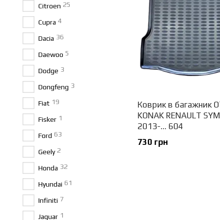
25
Citroen
4
Cupra
36
Dacia
5
Daewoo
3
Dodge
3
Dongfeng
19
Fiat
Коврик в багажник 
KONAK RENAULT SYM
1
Fisker
2013-... 604
63
Ford
730 грн
2
Geely
32
Honda
61
Hyundai
7
Infiniti
1
Jaguar