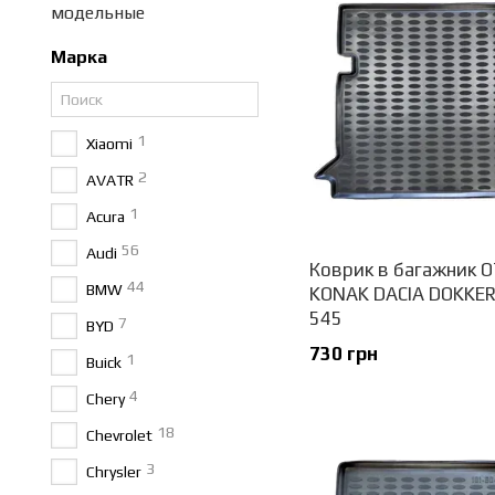
модельные
Марка
1
Xiaomi
2
AVATR
1
Acura
56
Audi
Коврик в багажник 
44
BMW
KONAK DACIA DOKKER 
545
7
BYD
730 грн
1
Buick
4
Chery
18
Chevrolet
3
Chrysler