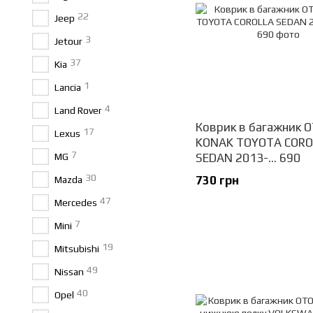
22
Jeep
3
Jetour
37
Kia
1
Lancia
4
Land Rover
Коврик в багажник 
17
Lexus
KONAK TOYOTA CORO
7
MG
SEDAN 2013-... 690
30
730 грн
Mazda
47
Mercedes
7
Mini
19
Mitsubishi
49
Nissan
40
Opel