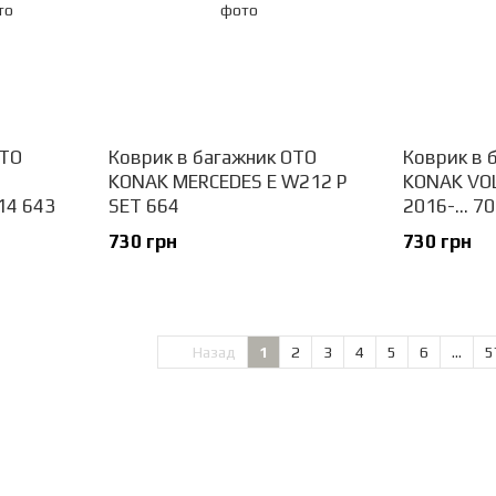
OTO
Коврик в багажник OTO
Коврик в 
KONAK MERCEDES E W212 P
KONAK VO
14 643
SET 664
2016-... 7
730 грн
730 грн
Назад
1
2
3
4
5
6
...
5