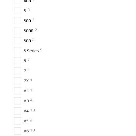
408
3
5
1
500
2
5008
2
508
9
5 Series
7
6
1
7
1
7X
1
A1
4
A3
13
A4
2
A5
10
A6