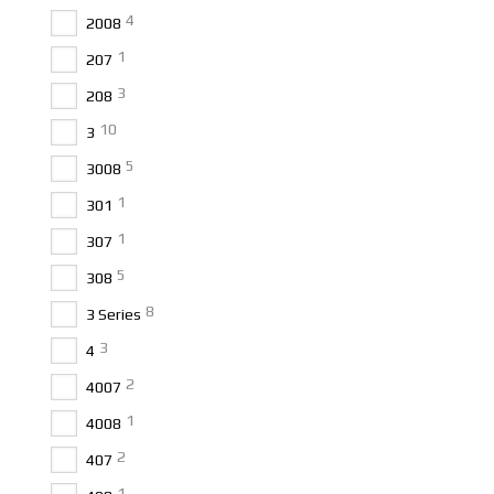
4
2008
1
207
3
208
10
3
5
3008
1
301
1
307
5
308
8
3 Series
3
4
2
4007
1
4008
2
407
1