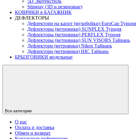
5D Экотекстиль
Stingray (3D и резиновые)
КОВРИКИ в БАГАЖНИК
ДЕФЛЕКТОРЫ
Дефлектори на капот (мухобойки) EuroCap Турция
Дефлекторы (ветровики) SUNPLEX Турция
Дефлекторы (ветровики) PERFLEX Турция
Дефлекторы (ветровики) SUN VISORS Тайвань
Дефлектори (ветровики) Niken Тайвань
Дефлектори (ветровики) HIC Тайвань
БРЫЗГОВИКИ модельные
Все категории
О нас
Оплата и доставка
Обмен и возврат
Контактная информация