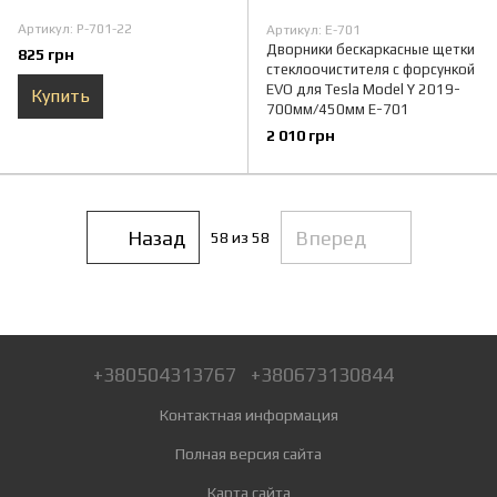
Артикул: P-701-22
Артикул: E-701
Дворники бескаркасные щетки
825 грн
стеклоочистителя с форсункой
EVO для Tesla Model Y 2019-
Купить
700мм/450мм E-701
2 010 грн
Назад
Вперед
58
из 58
+380504313767
+380673130844
Контактная информация
Полная версия сайта
Карта сайта