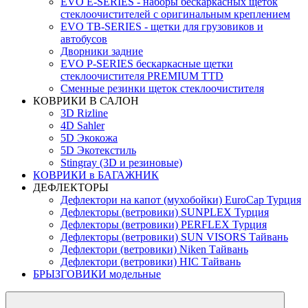
EVO Е-SERIES - наборы бескаркасных щеток
стеклоочистителей с оригинальным креплением
EVO TB-SERIES - щетки для грузовиков и
автобусов
Дворники задние
EVO P-SERIES бескаркасные щетки
стеклоочистителя PREMIUM TTD
Сменные резинки щеток стеклоочистителя
КОВРИКИ В САЛОН
3D Rizline
4D Sahler
5D Экокожа
5D Экотекстиль
Stingray (3D и резиновые)
КОВРИКИ в БАГАЖНИК
ДЕФЛЕКТОРЫ
Дефлектори на капот (мухобойки) EuroCap Турция
Дефлекторы (ветровики) SUNPLEX Турция
Дефлекторы (ветровики) PERFLEX Турция
Дефлекторы (ветровики) SUN VISORS Тайвань
Дефлектори (ветровики) Niken Тайвань
Дефлектори (ветровики) HIC Тайвань
БРЫЗГОВИКИ модельные